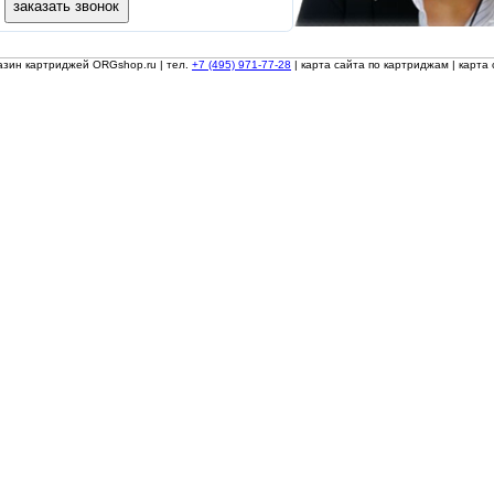
азин картриджей ORGshop.ru
| тел.
+7 (495) 971-77-28
|
карта сайта по картриджам
|
карта 