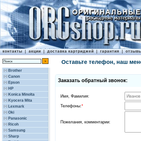
контакты
|
акции
|
доставка картриджей
|
гарантия
|
отзыв
Оставьте телефон, наш мен
Brother
[+]
Canon
[+]
Заказать обратный звонок:
Epson
[+]
HP
[+]
Konica Minolta
[+]
Имя, Фамилия
Kyocera Mita
[+]
Телефоны
Lexmark
[+]
Oki
[+]
Panasonic
[+]
Пожелания, комментарии
Ricoh
[+]
Samsung
[+]
Sharp
[+]