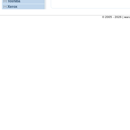
Toshiba
[+]
Xerox
[+]
© 2005 - 2026 |
маг