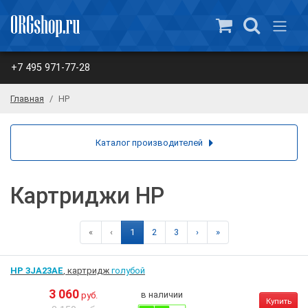
+7 495 971-77-28
Главная
HP
Каталог производителей
Картриджи HP
«
‹
1
2
3
›
»
HP 3JA23AE
, картридж
голубой
3 060
в наличии
руб.
Купить