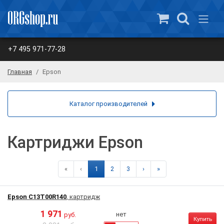
+7 495 971-77-28
Главная
Epson
Каталог производителей
Картриджи Epson
«
‹
1
2
3
›
»
Epson C13T00R140
, картридж
1 971
нет
руб.
Купить