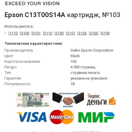
Epson
C13T00S14A
картридж
, №103
Используется в:
-
l1110
l3100
l3101
l3110
l3150
l3151
l3156
l3160
l5190
Технические характеристики:
Производитель
Seiko Epson Corporation
Цвет
black
Короткое название
103
Ресурс
4 500 страниц
Тип
струйная печать
Гарантия
указана на упаковке
Популярность
18