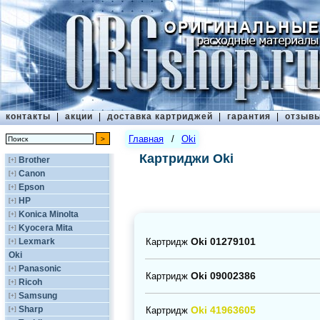
контакты
|
акции
|
доставка картриджей
|
гарантия
|
отзыв
Главная
/
Oki
Картриджи Oki
Brother
[+]
Canon
[+]
Epson
[+]
HP
[+]
Konica Minolta
[+]
Kyocera Mita
[+]
Oki 01279101
Картридж
Lexmark
[+]
Oki
Panasonic
[+]
Oki 09002386
Картридж
Ricoh
[+]
Samsung
[+]
Oki 41963605
Sharp
Картридж
[+]