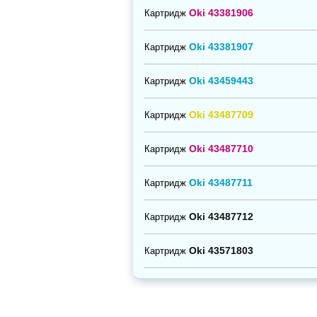
Oki 43381906
Картридж
Oki 43381907
Картридж
Oki 43459443
Картридж
Oki 43487709
Картридж
Oki 43487710
Картридж
Oki 43487711
Картридж
Oki 43487712
Картридж
Oki 43571803
Картридж