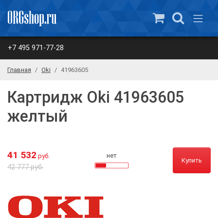
+7 495 971-77-28
Главная
Oki
41963605
Картридж Oki 41963605
желтый
41 532
нет
руб.
Купить
42 777 руб.