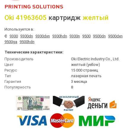
Oki
41963605
картридж
желтый
Используется в:
C
9300
9300dn
9300dxn
9300hdn
9300n
9500
9500dn
9500dxn
9500ga
9500hdn
Технические характеристики:
Производитель
Oki Electric Industry Co., Ltd.
Цвет
желтый (yellow)
Ресурс
15 000 страниц
Тип
лазерная печать
Гарантия
3 месяца
Популярность
8