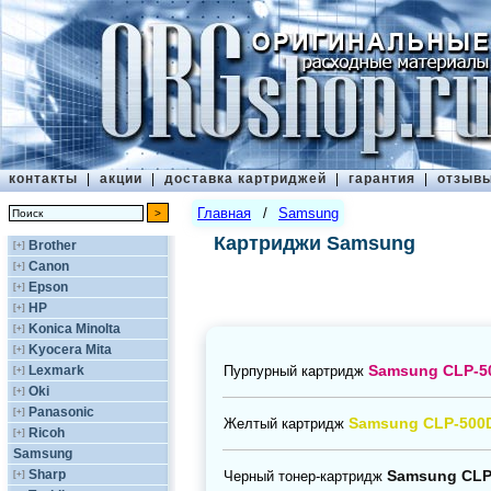
контакты
|
акции
|
доставка картриджей
|
гарантия
|
отзыв
Главная
/
Samsung
Картриджи Samsung
Brother
[+]
Canon
[+]
Epson
[+]
HP
[+]
Konica Minolta
[+]
Kyocera Mita
[+]
Samsung CLP-5
Пурпурный картридж
Lexmark
[+]
Oki
[+]
Panasonic
[+]
Samsung CLP-500
Желтый картридж
Ricoh
[+]
Samsung
Samsung CLP
Sharp
Черный тонер-картридж
[+]