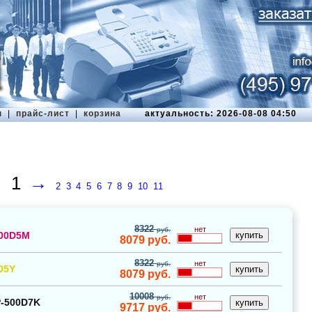
ы
|
прайс-лист
|
корзина
актуальность: 2026-08-08 04:50
1
→
2
3
4
5
6
7
8
9
10
11
8322
нет
руб.
00D5M
8079
руб.
8322
нет
руб.
D5Y
8079
руб.
10008
нет
руб.
-500D7K
9717
руб.