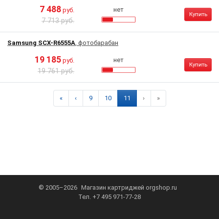
7 488
нет
руб.
Купить
7 713 руб.
Samsung SCX-R6555A
, фотобарабан
19 185
нет
руб.
Купить
19 761 руб.
«
‹
9
10
11
›
»
© 2005–2026
Магазин картриджей
orgshop.ru
Тел.
+7 495 971-77-28