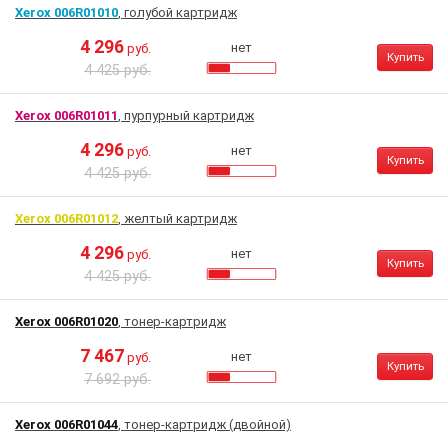
Xerox 006R01010
, голубой картридж
4 296
нет
руб.
Купить
4 425 руб.
Xerox 006R01011
, пурпурный картридж
4 296
нет
руб.
Купить
4 425 руб.
Xerox 006R01012
, желтый картридж
4 296
нет
руб.
Купить
4 425 руб.
Xerox 006R01020
, тонер-картридж
7 467
нет
руб.
Купить
7 692 руб.
Xerox 006R01044
, тонер-картридж (двойной)