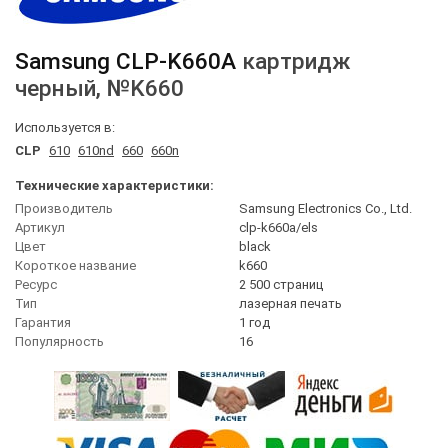
Samsung
CLP-K660A
картридж
черный
, №K660
Используется в:
CLP
610
610nd
660
660n
Технические характеристики:
Производитель
Samsung Electronics Co., Ltd.
Артикул
clp-k660a/els
Цвет
black
Короткое название
k660
Ресурс
2 500 страниц
Тип
лазерная печать
Гарантия
1 год
Популярность
16