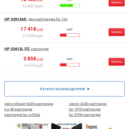
Купить
12 837 руб.
HP Q2612AD
, два картриджа hp 12a
17 418
нет
руб.
Купить
17 940 руб.
HP Q2612L [C]
, картридж
3 858
нет
руб.
Купить
3 975 руб.
Каталог производителей
xerox phaser 6020 картридж
canon 4240 картридж
pg 40 картридж
hp 1010 картридж
картридж hp cc530a
hp 4700 картридж