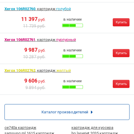
Xerox 106R02760
, картридж
голубой
11 397
в наличии
руб.
Купить
11 739 руб.
Xerox 106R02761
, картридж
пурпурный
9 987
в наличии
руб.
Купить
10 287 руб.
Xerox 106R02762
, картридж
желтый
9 606
в наличии
руб.
Купить
9 894 руб.
Каталог производителей
ce740a картридж
картридж для куосера
samsung ml 1615 картридж
hp laserjet 2035 картридж