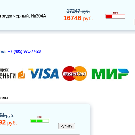
17247
руб.
нет
тридж черный
, №304A
16746
руб.
тел.
+7 (495) 971-77-28
иалы:
51
руб.
нет
92
руб.