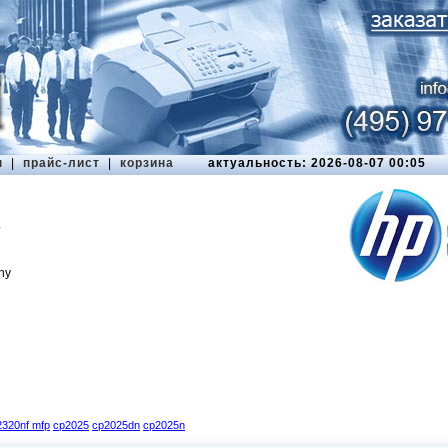
ы
|
прайс-лист
|
корзина
актуальность: 2026-08-07 00:05
A
ny
320nf mfp
cp2025
cp2025dn
cp2025n