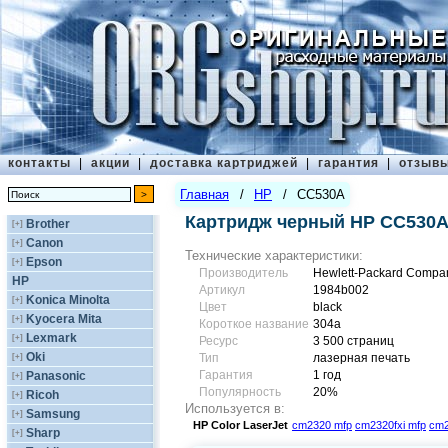
контакты
|
акции
|
доставка картриджей
|
гарантия
|
отзыв
Главная
/
HP
/
CC530A
Картридж черный HP CC530
Brother
[+]
Canon
[+]
Технические характеристики:
Epson
[+]
Производитель
Hewlett-Packard Compa
HP
Артикул
1984b002
Konica Minolta
[+]
Цвет
black
Kyocera Mita
[+]
Короткое название
304a
Lexmark
[+]
Ресурс
3 500 страниц
Oki
[+]
Тип
лазерная печать
Гарантия
1 год
Panasonic
[+]
Популярность
20%
Ricoh
[+]
Используется в:
Samsung
[+]
HP
Color LaserJet
cm2320 mfp
cm2320fxi mfp
cm2
Sharp
[+]