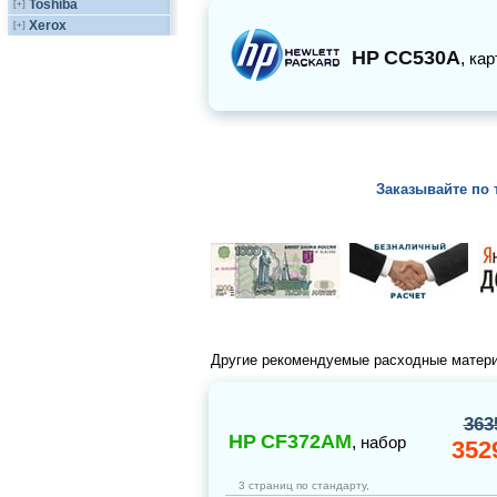
Toshiba
[+]
Xerox
[+]
HP
CC530A
,
кар
Заказывайте по 
Другие рекомендуемые расходные матер
363
HP
CF372AM
,
набор
352
3 страниц по стандарту,