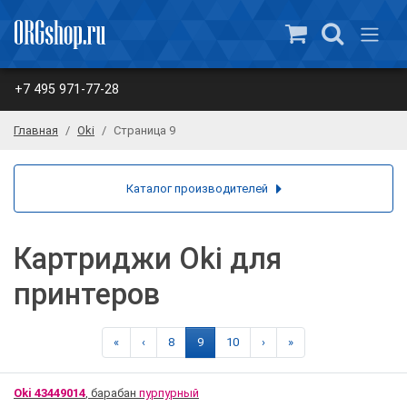
+7 495 971-77-28
Главная
Oki
Страница 9
Каталог производителей
Картриджи Oki для
принтеров
«
‹
8
9
10
›
»
Oki 43449014
, барабан
пурпурный