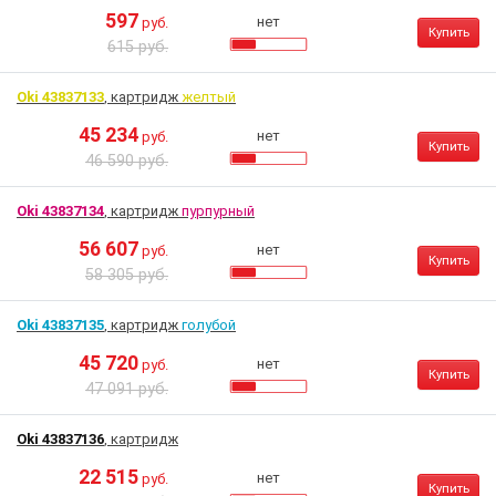
597
нет
руб.
Купить
615 руб.
Oki 43837133
, картридж
желтый
45 234
нет
руб.
Купить
46 590 руб.
Oki 43837134
, картридж
пурпурный
56 607
нет
руб.
Купить
58 305 руб.
Oki 43837135
, картридж
голубой
45 720
нет
руб.
Купить
47 091 руб.
Oki 43837136
, картридж
22 515
нет
руб.
Купить