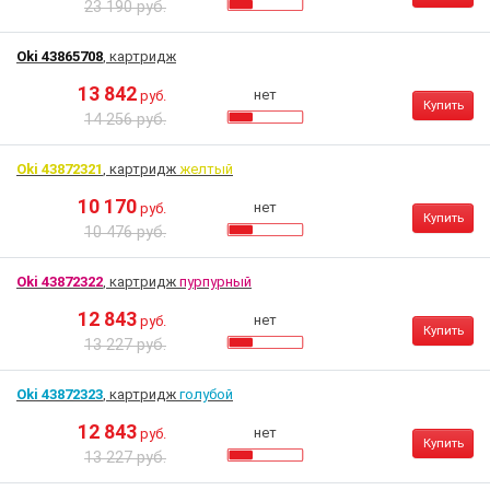
23 190 руб.
Oki 43865708
, картридж
13 842
нет
руб.
Купить
14 256 руб.
Oki 43872321
, картридж
желтый
10 170
нет
руб.
Купить
10 476 руб.
Oki 43872322
, картридж
пурпурный
12 843
нет
руб.
Купить
13 227 руб.
Oki 43872323
, картридж
голубой
12 843
нет
руб.
Купить
13 227 руб.