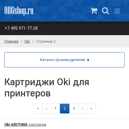
+7 495 971-77-28
Главная
Oki
Страница 2
Каталог производителей
Картриджи Oki для
принтеров
«
‹
1
2
3
›
»
Oki 43571803
, картридж