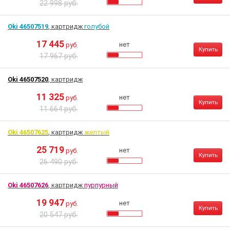
22 998 руб.
Oki 46507519
, картридж
голубой
17 445
нет
руб.
Купить
17 967 руб.
Oki 46507520
, картридж
11 325
нет
руб.
Купить
11 664 руб.
Oki 46507625
, картридж
желтый
25 719
нет
руб.
Купить
26 490 руб.
Oki 46507626
, картридж
пурпурный
19 947
нет
руб.
Купить
20 547 руб.