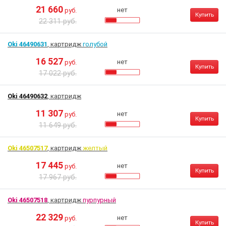
21 660
нет
руб.
Купить
22 311 руб.
Oki 46490631
, картридж
голубой
16 527
нет
руб.
Купить
17 022 руб.
Oki 46490632
, картридж
11 307
нет
руб.
Купить
11 649 руб.
Oki 46507517
, картридж
желтый
17 445
нет
руб.
Купить
17 967 руб.
Oki 46507518
, картридж
пурпурный
22 329
нет
руб.
Купить