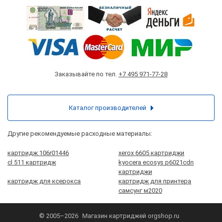
Заказывайте по тел.
+7 495 971-77-28
Каталог производителей
Другие рекомендуемые расходные материалы:
картридж 106r01446
xerox 6605 картриджи
cl 511 картридж
kyocera ecosys p6021cdn
картриджи
картридж для ксерокса
картридж для принтера
самсунг м2020
© 2005–2026
Магазин картриджей
orgshop.ru