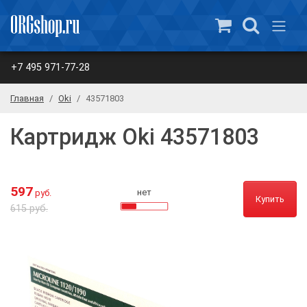
+7 495 971-77-28
Главная
Oki
43571803
Картридж Oki 43571803
597
нет
руб.
Купить
615 руб.