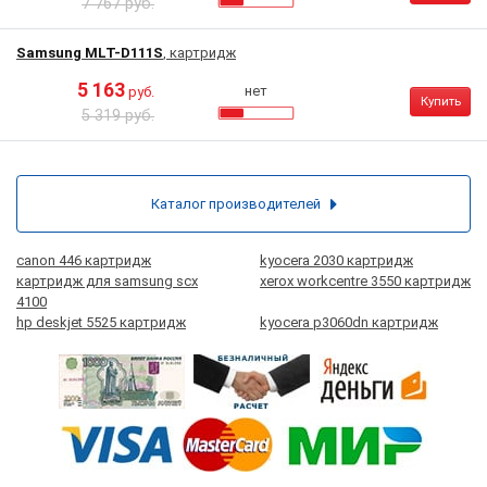
7 767 руб.
Samsung MLT-D111S
, картридж
5 163
нет
руб.
Купить
5 319 руб.
Каталог производителей
canon 446 картридж
kyocera 2030 картридж
картридж для samsung scx
xerox workcentre 3550 картридж
4100
hp deskjet 5525 картридж
kyocera p3060dn картридж