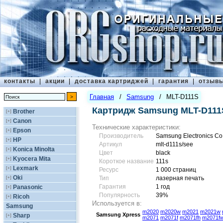
контакты
|
акции
|
доставка картриджей
|
гарантия
|
отзыв
Главная
/
Samsung
/
MLT-D111S
Картридж Samsung MLT-D111
Brother
[+]
Canon
[+]
Технические характеристики:
Epson
[+]
Производитель
Samsung Electronics Co.,
HP
[+]
Артикул
mlt-d111s/see
Konica Minolta
[+]
Цвет
black
Kyocera Mita
[+]
Короткое название
111s
Lexmark
[+]
Ресурс
1 000 страниц
Oki
[+]
Тип
лазерная печать
Гарантия
1 год
Panasonic
[+]
Популярность
39%
Ricoh
[+]
Используется в:
Samsung
m2020
m2020w
m2021
m2021w
Samsung
Xpress
Sharp
[+]
m2071
m2071f
m2071fh
m2071f