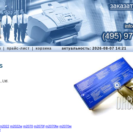
ы
|
прайс-лист
|
корзина
актуальность: 2026-08-07 14:21
S
 Ltd.
m2022
m2022w
m2070
m2070f
m2070fw
m2070w
w