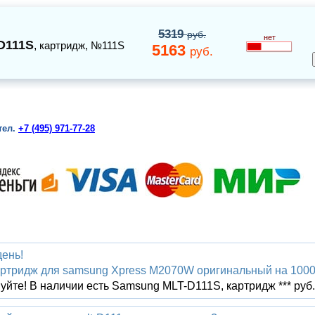
5319
руб.
нет
D111S
,
картридж
, №111S
5163
руб.
тел.
+7 (495) 971-77-28
ень!
ртридж для samsung Xpress М2070W оригинальный на 1000
уйте! В наличии есть Samsung MLT-D111S, картридж *** руб.