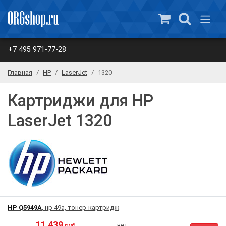
+7 495 971-77-28
Главная
HP
LaserJet
1320
Картриджи для HP
LaserJet 1320
HP Q5949A
, нр 49a, тонер-картридж
11 439
нет
руб.