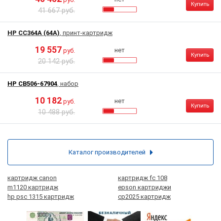
Купить
41 667 руб.
HP CC364A (64A)
, принт-картридж
19 557
нет
руб.
Купить
20 142 руб.
HP CB506-67904
, набор
10 182
нет
руб.
Купить
10 488 руб.
Каталог производителей
картридж canon
картридж fc 108
m1120 картридж
epson картриджи
hp psc 1315 картридж
cp2025 картридж