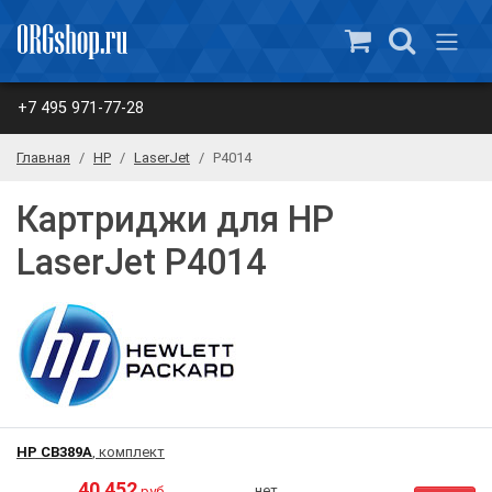
+7 495 971-77-28
Главная
HP
LaserJet
P4014
Картриджи для HP
LaserJet P4014
HP CB389A
, комплект
40 452
нет
руб.