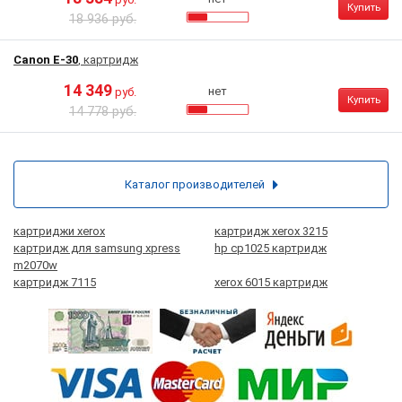
Купить
18 936 руб.
Canon E-30
, картридж
14 349
нет
руб.
Купить
14 778 руб.
Каталог производителей
картриджи xerox
картридж xerox 3215
картридж для samsung xpress
hp cp1025 картридж
m2070w
картридж 7115
xerox 6015 картридж