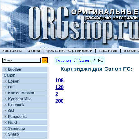
контакты
|
акции
|
доставка картриджей
|
гарантия
|
отзыв
Главная
/
Canon
/
FC
Картриджи для Canon FC:
Brother
[+]
Canon
108
Epson
[+]
128
HP
[+]
Konica Minolta
[+]
2
Kyocera Mita
[+]
200
Lexmark
[+]
Oki
[+]
Panasonic
[+]
Ricoh
[+]
Samsung
[+]
Sharp
[+]