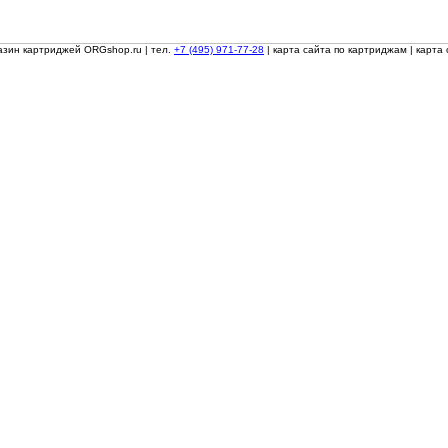
азин картриджей ORGshop.ru
| тел.
+7 (495) 971-77-28
|
карта сайта по картриджам
|
карта 