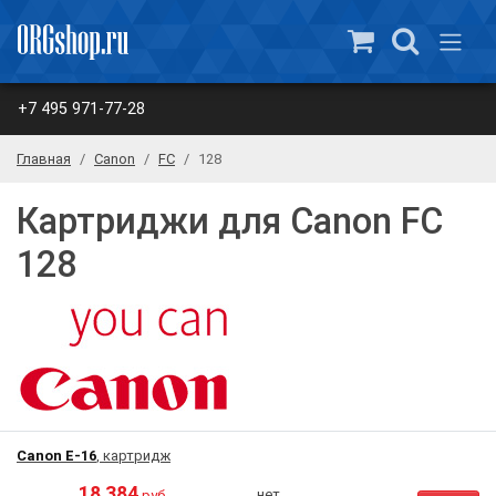
+7 495 971-77-28
Главная
Canon
FC
128
Картриджи для Canon FC
128
Canon E-16
, картридж
18 384
нет
руб.