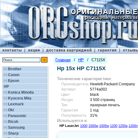
контакты
|
акции
|
доставка картриджей
|
гарантия
|
отзыв
Главная
/
HP
/
C7115X
Нр 15x HP C7115X
Brother
[+]
Canon
[+]
Технические характеристики:
Epson
[+]
Производитель
Hewlett-Packard Company
HP
Артикул
5774a002
Konica Minolta
[+]
Цвет
black
Kyocera Mita
[+]
Ресурс
3 500 страниц
Lexmark
[+]
Тип
лазерная печать
Oki
[+]
Гарантия
1 год
Популярность
31%
Panasonic
[+]
Используется в:
Ricoh
[+]
HP
LaserJet
1000
1000w
1005w
1200
1200a
1200n
Samsung
[+]
Sharp
[+]