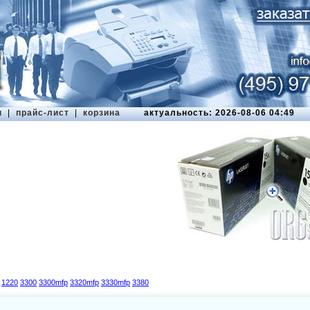
ы
|
прайс-лист
|
корзина
актуальность: 2026-08-06 04:49
1220
3300
3300mfp
3320mfp
3330mfp
3380