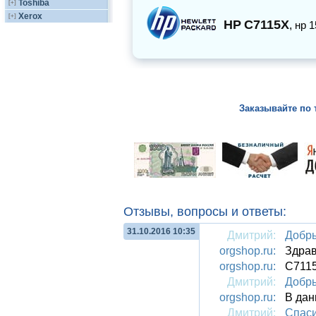
Toshiba
[+]
Xerox
[+]
HP
C7115X
,
нр 1
Заказывайте по 
Отзывы, вопросы и ответы:
31.10.2016 10:35
Дмитрий:
Добры
orgshop.ru:
Здрав
orgshop.ru:
С7115
Дмитрий:
Добры
orgshop.ru:
В дан
Дмитрий:
Спаси