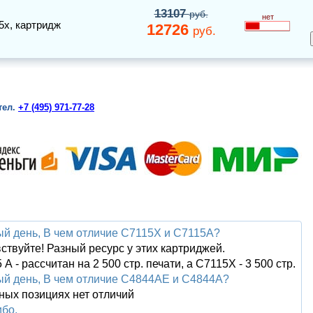
13107
руб.
нет
5x, картридж
12726
руб.
тел.
+7 (495) 971-77-28
й день, В чем отличие C7115X и C7115А?
ствуйте! Разный ресурс у этих картриджей.
 А - рассчитан на 2 500 стр. печати, а С7115Х - 3 500 стр.
й день, В чем отличие С4844АЕ и С4844А?
ных позициях нет отличий
бо.