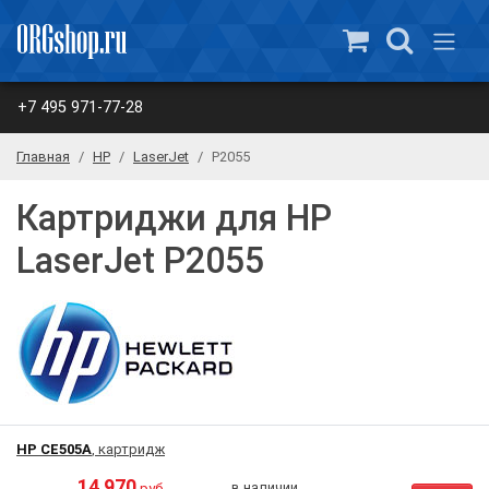
+7 495 971-77-28
Главная
HP
LaserJet
P2055
Картриджи для HP
LaserJet P2055
HP CE505A
, картридж
14 970
в наличии
руб.