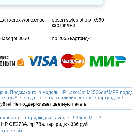
для xerox workcentre
epson stylus photo rx590
картриджи
laserjet 3050
hp 2055 картридж
ень!Подскажите, а модель HP LaserJet M1536dnf MFP подд
печать?! если да, то есть в наличии цветные картриджи?
уйте! Не поддерживает цветную печать.
подобрать картридж для LazerJet1536dnf MFP?
 HP CE278A, hp 78a, картридж 4336 руб.
н цветной