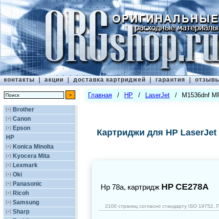
контакты
|
акции
|
доставка картриджей
|
гарантия
|
отзыв
Главная
/
HP
/
LaserJet
/
M1536dnf M
Brother
[+]
Canon
[+]
Epson
[+]
Картриджи для HP LaserJet
HP
Konica Minolta
[+]
Kyocera Mita
[+]
Lexmark
[+]
Oki
[+]
Panasonic
[+]
HP
CE278A
Hp 78a, картридж
Ricoh
[+]
Samsung
[+]
2100 страниц согласно стандарту ISO 19752, 
Sharp
[+]