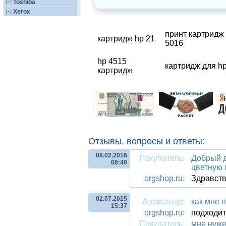
Toshiba
[+]
Xerox
[+]
принт картридж 
картридж hp 21
5016
hp 4515
картридж для hp 
картридж
Отзывы, вопросы и ответы:
08.02.2016
Покупатель:
Добрый д
08:40
цветную 
orgshop.ru:
Здравств
02.07.2015
Александр:
как мне 
15:37
orgshop.ru:
подходит
Покупатель:
мне нуже