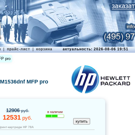
ы
|
прайс-лист
|
корзина
актуальность: 2026-08-06 19:51
FP pro
 M1536dnf MFP pro
12906
руб.
в наличии
12531
руб.
Принт-картридж НР 78A