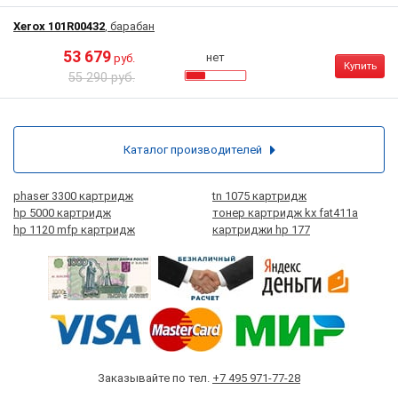
Xerox 101R00432
, барабан
53 679
нет
руб.
Купить
55 290 руб.
Каталог производителей
phaser 3300 картридж
tn 1075 картридж
hp 5000 картридж
тонер картридж kx fat411a
hp 1120 mfp картридж
картриджи hp 177
Заказывайте по тел.
+7 495 971-77-28