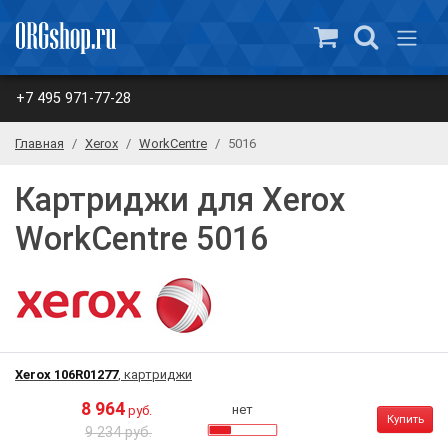
+7 495 971-77-28
Главная
Xerox
WorkCentre
5016
Картриджи для Xerox
WorkCentre 5016
Xerox 106R01277
, картриджи
8 964
нет
руб.
Купить
9 234 руб.