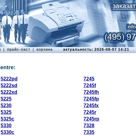
ы
|
прайс-лист
|
корзина
актуальность: 2026-08-07 14:21
entre:
5222pd
7245
5222sd
7245f
5222xd
7245fh
5225
7245fp
5230
7245fx
5325
7245r
5325c
7245rp
5330
7328
5330c
7335