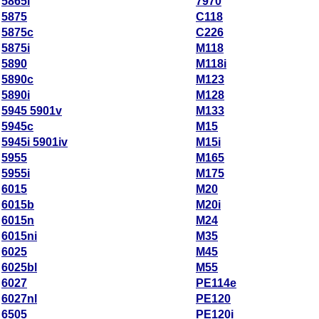
5865i
7970
5875
C118
5875c
C226
5875i
M118
5890
M118i
5890c
M123
5890i
M128
5945 5901v
M133
5945c
M15
5945i 5901iv
M15i
5955
M165
5955i
M175
6015
M20
6015b
M20i
6015n
M24
6015ni
M35
6025
M45
6025bl
M55
6027
PE114e
6027nl
PE120
6505
PE120i