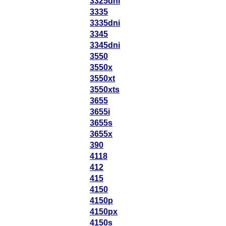
3325dni
3335
3335dni
3345
3345dni
3550
3550x
3550xt
3550xts
3655
3655i
3655s
3655x
390
4118
412
415
4150
4150p
4150px
4150s