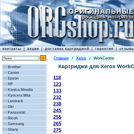
контакты
|
акции
|
доставка картриджей
|
гарантия
|
отзыв
Главная
/
Xerox
/
WorkCentre
Картриджи для Xerox WorkC
Brother
[+]
Canon
[+]
118
Epson
[+]
123
HP
[+]
Konica Minolta
[+]
133
Kyocera Mita
[+]
232
Lexmark
[+]
238
Oki
[+]
245
Panasonic
[+]
255
Ricoh
[+]
265
Samsung
[+]
Sharp
[+]
275