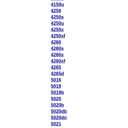
4150u
4250
4250s
4250u
4250x
4250xf
4260
4260s
4260x
4260xf
4265
4265d
5016
5019
5019b
5020
5020b
5020db
5020dn
5021