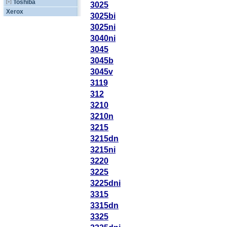
Toshiba
[+]
3025
Xerox
3025bi
3025ni
3040ni
3045
3045b
3045v
3119
312
3210
3210n
3215
3215dn
3215ni
3220
3225
3225dni
3315
3315dn
3325