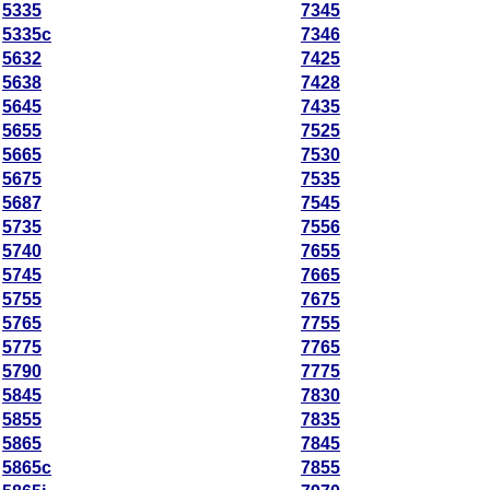
5335
7345
5335c
7346
5632
7425
5638
7428
5645
7435
5655
7525
5665
7530
5675
7535
5687
7545
5735
7556
5740
7655
5745
7665
5755
7675
5765
7755
5775
7765
5790
7775
5845
7830
5855
7835
5865
7845
5865c
7855