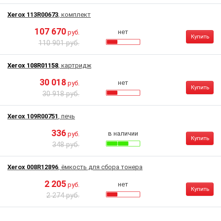
Xerox 113R00673
, комплект
107 670
нет
руб.
Купить
110 901 руб.
Xerox 108R01158
, картридж
30 018
нет
руб.
Купить
30 918 руб.
Xerox 109R00751
, печь
336
в наличии
руб.
Купить
348 руб.
Xerox 008R12896
, ёмкость для сбора тонера
2 205
нет
руб.
Купить
2 274 руб.