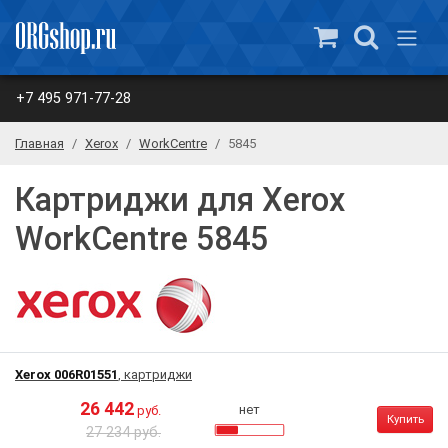
+7 495 971-77-28
Главная
Xerox
WorkCentre
5845
Картриджи для Xerox
WorkCentre 5845
Xerox 006R01551
, картриджи
26 442
нет
руб.
Купить
27 234 руб.