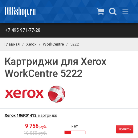
+7 495 971-77-28
Главная
Xerox
WorkCentre
5222
Картриджи для Xerox
WorkCentre 5222
Xerox 106R01413
, картридж
9 756
нет
руб.
Купить
10 050 руб.