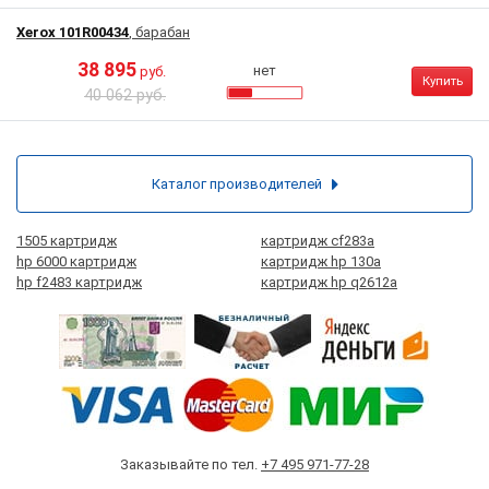
Xerox 101R00434
, барабан
38 895
нет
руб.
Купить
40 062 руб.
Каталог производителей
1505 картридж
картридж cf283a
hp 6000 картридж
картридж hp 130a
hp f2483 картридж
картридж hp q2612a
Заказывайте по тел.
+7 495 971-77-28