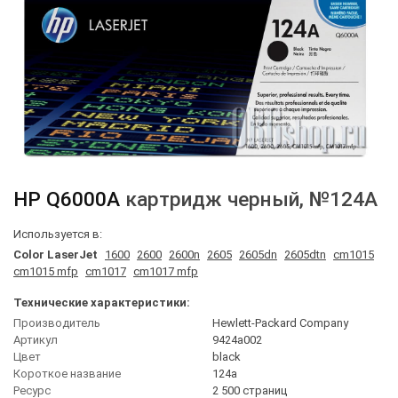
HP
Q6000A
картридж черный
, №124A
Используется в:
Color LaserJet
1600
2600
2600n
2605
2605dn
2605dtn
cm1015
cm1015 mfp
cm1017
cm1017 mfp
Технические характеристики:
Производитель
Hewlett-Packard Company
Артикул
9424a002
Цвет
black
Короткое название
124a
Ресурс
2 500 страниц