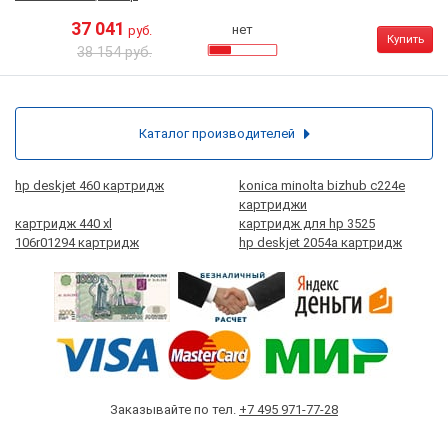
37 041
нет
руб.
Купить
38 154 руб.
Каталог производителей
hp deskjet 460 картридж
konica minolta bizhub c224e
картриджи
картридж 440 xl
картридж для hp 3525
106r01294 картридж
hp deskjet 2054a картридж
Заказывайте по тел.
+7 495 971-77-28