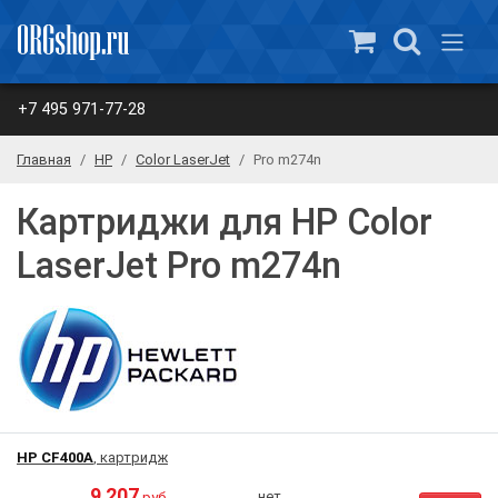
+7 495 971-77-28
Главная
HP
Color LaserJet
Pro m274n
Картриджи для HP Color
LaserJet Pro m274n
HP CF400A
, картридж
9 207
нет
руб.