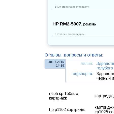
1400 страниц по стандарту,
HP
RM2-5907
,
ремень
0 страниц по стандарту,
Отзывы, вопросы и ответы:
30.03.2016
лилия:
Здравств
14:19
голубого
orgshop.ru:
Здравств
черный и
ricoh sp 150suw
картридж 
картридж
картриджи
hp p1102 картридж
cp1025 co