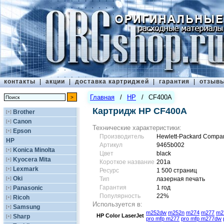
контакты
|
акции
|
доставка картриджей
|
гарантия
|
отзыв
Главная
/
HP
/
CF400A
Картридж HP CF400A
Brother
[+]
Canon
[+]
Технические характеристики:
Epson
[+]
Производитель
Hewlett-Packard Compa
HP
Артикул
9465b002
Konica Minolta
[+]
Цвет
black
Kyocera Mita
[+]
Короткое название
201a
Lexmark
[+]
Ресурс
1 500 страниц
Oki
[+]
Тип
лазерная печать
Гарантия
1 год
Panasonic
[+]
Популярность
22%
Ricoh
[+]
Используется в:
Samsung
[+]
m252dw
m252n
m274
m277
m2
HP
Color LaserJet
Sharp
[+]
pro mfp m277
pro mfp m277dw