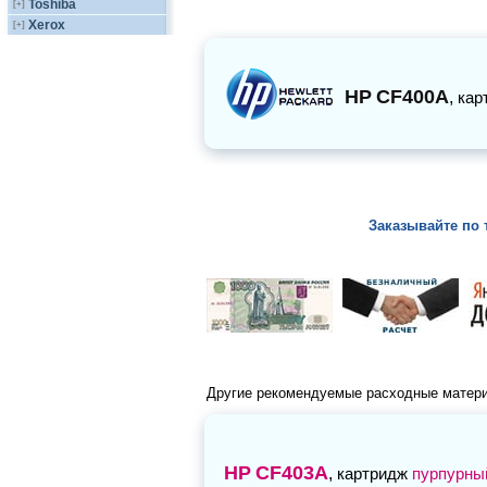
Toshiba
[+]
Xerox
[+]
HP
CF400A
,
кар
Заказывайте по 
Другие рекомендуемые расходные матер
HP
CF403A
,
картридж
пурпурны