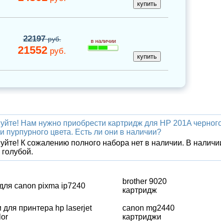
22197
руб.
в наличии
21552
руб.
уйте! Нам нужно приобрести картридж для HP 201A черного
 и пурпурного цвета. Есть ли они в наличии?
уйте! К сожалению полного набора нет в наличии. В наличи
 голубой.
brother 9020
для canon pixma ip7240
картридж
 для принтера hp laserjet
canon mg2440
lor
картриджи