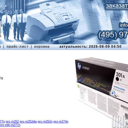
ы
|
прайс-лист
|
корзина
актуальность: 2026-08-09 04:50
ny
77n
pro m252
pro m252dw
pro m252n
pro m274n
pro mfp m277n