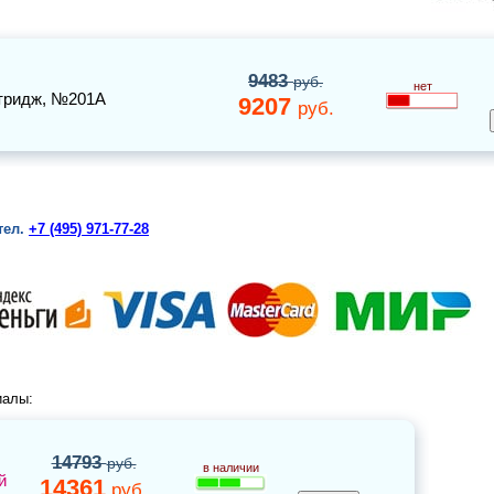
9483
руб.
нет
тридж
, №201A
9207
руб.
тел.
+7 (495) 971-77-28
иалы:
14793
руб.
в наличии
й
14361
руб.