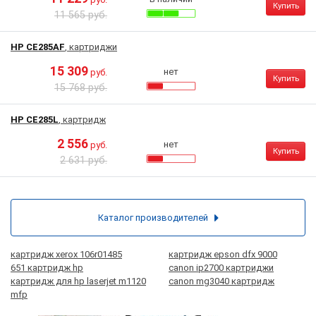
Купить
11 565 руб.
HP CE285AF
, картриджи
15 309
нет
руб.
Купить
15 768 руб.
HP CE285L
, картридж
2 556
нет
руб.
Купить
2 631 руб.
Каталог производителей
картридж xerox 106r01485
картридж epson dfx 9000
651 картридж hp
canon ip2700 картриджи
картридж для hp laserjet m1120
canon mg3040 картридж
mfp