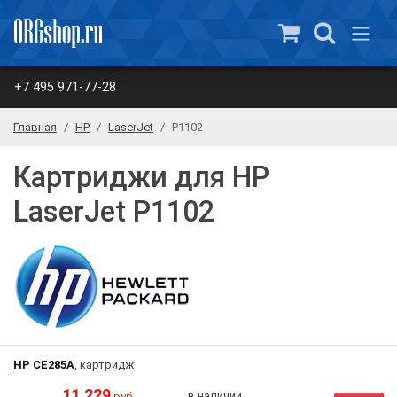
+7 495 971-77-28
Главная
HP
LaserJet
P1102
Картриджи для HP
LaserJet P1102
HP CE285A
, картридж
11 229
в наличии
руб.