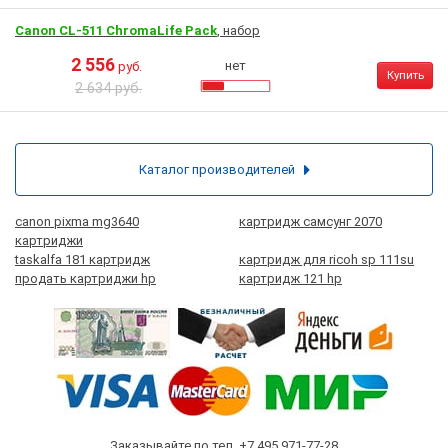
Canon CL-511 ChromaLife Pack
, набор
2 556
нет
руб.
Купить
2 634 руб.
Каталог производителей
canon pixma mg3640
картридж самсунг 2070
картриджи
taskalfa 181 картридж
картридж для ricoh sp 111su
продать картриджи hp
картридж 121 hp
Заказывайте по тел.
+7 495 971-77-28