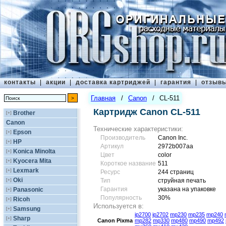
контакты
|
акции
|
доставка картриджей
|
гарантия
|
отзыв
Главная
/
Canon
/
CL-511
Картридж Canon CL-511
Brother
[+]
Canon
Технические характеристики:
Epson
[+]
Производитель
Canon Inc.
HP
[+]
Артикул
2972b007aa
Konica Minolta
[+]
Цвет
сolor
Kyocera Mita
[+]
Короткое название
511
Lexmark
[+]
Ресурс
244 страниц
Oki
[+]
Тип
струйная печать
Гарантия
указана на упаковке
Panasonic
[+]
Популярность
30%
Ricoh
[+]
Используется в:
Samsung
[+]
ip2700
ip2702
mp230
mp235
mp240
Sharp
[+]
Canon
Pixma
mp282
mp330
mp480
mp490
mp492