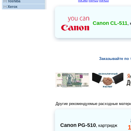
mx360
mx410
mx420
Toshiba
[+]
Xerox
[+]
Canon
CL-511
,
Заказывайте по 
Другие рекомендуемые расходные матер
Canon
PG-510
,
картридж