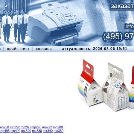
ы
|
прайс-лист
|
корзина
актуальность: 2026-08-06 19:51
mp250
mp252
mp260
mp270
mp272
mp280
mp495
mp499
mx320
mx330
mx340
mx350