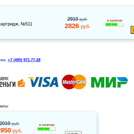
2910
руб.
в наличии
картридж
, №511
2826
руб.
тел.
+7 (495) 971-77-28
иалы:
2010
руб.
в наличии
1950
руб.