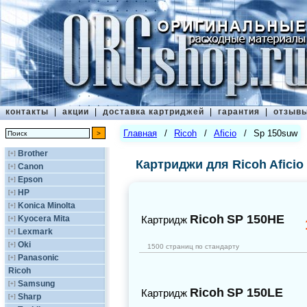
контакты
|
акции
|
доставка картриджей
|
гарантия
|
отзыв
Главная
/
Ricoh
/
Aficio
/
Sp 150suw
Brother
[+]
Картриджи для Ricoh Aficio
Canon
[+]
Epson
[+]
HP
[+]
Konica Minolta
[+]
Ricoh
SP 150HE
Kyocera Mita
Картридж
[+]
Lexmark
[+]
Oki
[+]
1500 страниц по стандарту
Panasonic
[+]
Ricoh
Samsung
[+]
Ricoh
SP 150LE
Картридж
Sharp
[+]