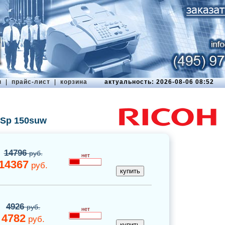
ы
|
прайс-лист
|
корзина
актуальность: 2026-08-06 08:52
 Sp 150suw
14796
руб.
нет
14367
руб.
4926
руб.
нет
4782
руб.