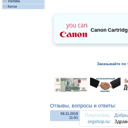
Toshiba
[+]
Xerox
[+]
Canon
Cartridg
Заказывайте по 
Отзывы, вопросы и ответы:
08.11.2019
Покупатель:
Добры
11:01
orgshop.ru:
Здрав