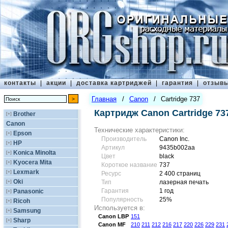
контакты
|
акции
|
доставка картриджей
|
гарантия
|
отзыв
Главная
/
Canon
/
Cartridge 737
Картридж Canon Cartridge 73
Brother
[+]
Canon
Технические характеристики:
Epson
[+]
Производитель
Canon Inc.
HP
[+]
Артикул
9435b002aa
Konica Minolta
[+]
Цвет
black
Kyocera Mita
[+]
Короткое название
737
Lexmark
[+]
Ресурс
2 400 страниц
Oki
[+]
Тип
лазерная печать
Гарантия
1 год
Panasonic
[+]
Популярность
25%
Ricoh
[+]
Используется в:
Samsung
[+]
Canon
LBP
151
Sharp
[+]
Canon
MF
210
211
212
216
217
220
226
229
231