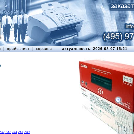
ы
|
прайс-лист
|
корзина
актуальность: 2026-08-07 15:21
7
232
237
244
247
249