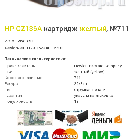
HP
CZ136A
картридж
желтый
, №711
Используется в:
DesignJet
t120
t520 a0
t520 a1
Технические характеристики:
Производитель
Hewlett-Packard Company
Цвет
желтый (yellow)
Короткое название
711
Ресурс
29x3 ml
Тип
струйная печать
Гарантия
указана на упаковке
Популярность
19