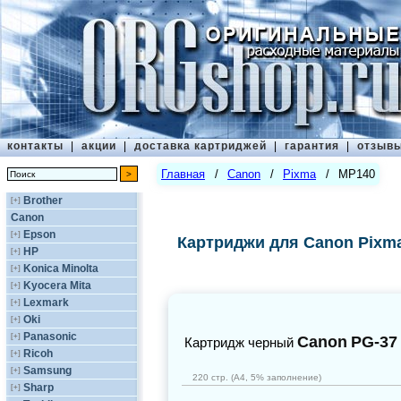
контакты
|
акции
|
доставка картриджей
|
гарантия
|
отзыв
Главная
/
Canon
/
Pixma
/
MP140
Brother
[+]
Canon
Epson
[+]
Картриджи для Canon Pixm
HP
[+]
Konica Minolta
[+]
Kyocera Mita
[+]
Lexmark
[+]
Oki
[+]
Panasonic
[+]
Canon
PG-37
Картридж черный
Ricoh
[+]
Samsung
[+]
220 стр. (А4, 5% заполнение)
Sharp
[+]