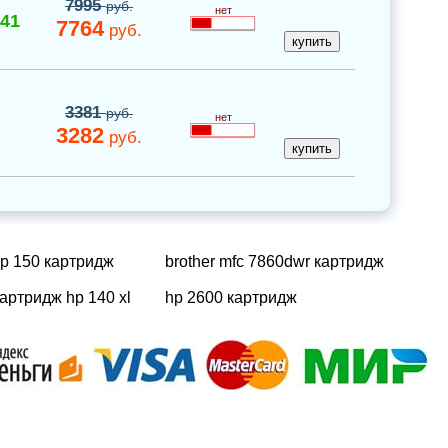
7995
руб.
нет
-41
7764
руб.
3381
руб.
нет
3282
руб.
sp 150 картридж
brother mfc 7860dwr картридж
артридж hp 140 xl
hp 2600 картридж