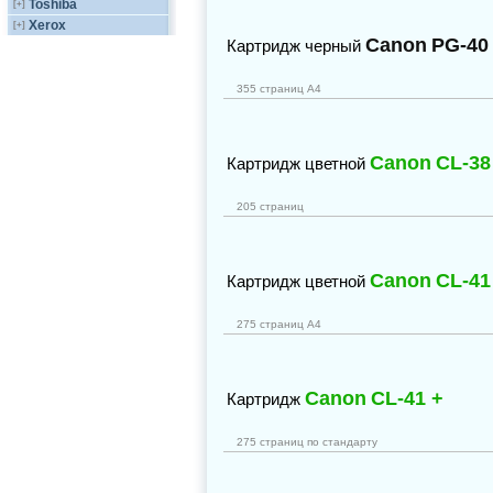
Toshiba
[+]
Xerox
[+]
Canon
PG-40
Картридж черный
355 страниц А4
Canon
CL-38
Картридж цветной
205 страниц
Canon
CL-41
Картридж цветной
275 страниц А4
Canon
CL-41 +
Картридж
275 страниц по стандарту