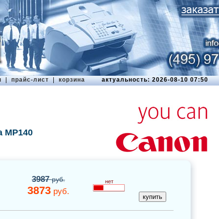
ы
|
прайс-лист
|
корзина
актуальность: 2026-08-10 07:50
a MP140
3987
руб.
нет
3873
руб.