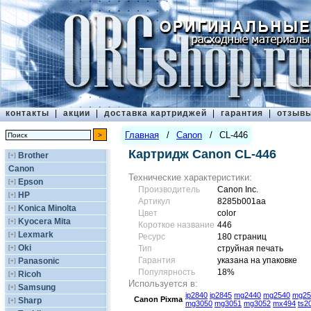
контакты
|
акции
|
доставка картриджей
|
гарантия
|
отзыв
Главная
/
Canon
/
CL-446
Картридж Canon CL-446
Brother
[+]
Canon
Технические характеристики:
Epson
[+]
Производитель
Canon Inc.
HP
[+]
Артикул
8285b001aa
Konica Minolta
[+]
Цвет
сolor
Kyocera Mita
[+]
Короткое название
446
Lexmark
[+]
Ресурс
180 страниц
Oki
[+]
Тип
струйная печать
Гарантия
указана на упаковке
Panasonic
[+]
Популярность
18%
Ricoh
[+]
Используется в:
Samsung
[+]
ip2840
ip2845
mg2440
mg2540
mg25
Canon
Pixma
Sharp
[+]
mg3050
mg3051
mg3052
mx494
ts2