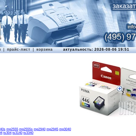
ы
|
прайс-лист
|
корзина
актуальность: 2026-08-06 19:51
40s
mg2555
mg2555s
mg2940
mg2945
mg3040
04
ts304
ts3140
ts3340