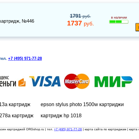
1791
руб.
в наличии
картридж
, №446
1737
руб.
тел.
+7 (495) 971-77-28
213a картридж
epson stylus photo 1500w картриджи
 278a картридж
картридж hp 1018
азин картриджей ORGshop.ru
| тел.
+7 (495) 971-77-28
|
карта сайта по картриджам
|
карта 