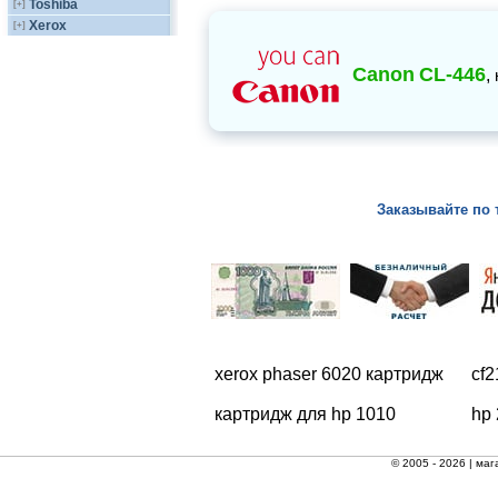
Toshiba
[+]
Xerox
[+]
Canon
CL-446
,
Заказывайте по 
xerox phaser 6020 картридж
cf
картридж для hp 1010
hp
© 2005 - 2026 |
маг