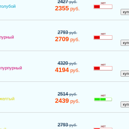
2427
руб.
нет
голубой
2355
руб.
2793
руб.
нет
пурный
2709
руб.
4320
руб.
нет
пурпурный
4194
руб.
2514
руб.
нет
желтый
2439
руб.
2793
руб.
нет