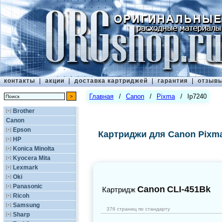
контакты
|
акции
|
доставка картриджей
|
гарантия
|
отзыв
Главная
/
Canon
/
Pixma
/
Ip7240
Brother
[+]
Canon
Epson
[+]
Картриджи для Canon Pixma
HP
[+]
Konica Minolta
[+]
Kyocera Mita
[+]
Lexmark
[+]
Oki
[+]
Panasonic
[+]
Canon
CLI-451Bk
Картридж
Ricoh
[+]
Samsung
[+]
376 страниц по стандарту
Sharp
[+]