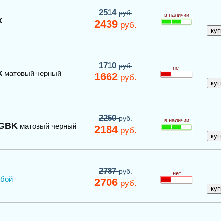
2514
руб.
в наличии
k
2439
руб.
1710
руб.
нет
k
матовый черный
1662
руб.
2250
руб.
в наличии
PGBK
матовый черный
2184
руб.
2787
руб.
нет
убой
2706
руб.