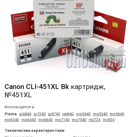
Canon
CLI-451XL Bk
картридж
,
№451XL
Используется в:
Pixma
ip6840
ip7240
ip8740
ix6840
mg5440
mg5540
mg5640
mg6340
mg6440
mg6640
mg7140
mg7540
mx724
mx924
Технические характеристики: