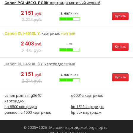
Canon PGI-450XL PGBK
, картридж
матовый черный
2 151
в наличии
руб.
Купить
2 214 руб.
Canon CLI-451XL Y
, картридж
желтый
2 403
нет
руб.
Купить
2 475 руб.
Canon CLI-451XL GY
, картридж
серый
2 151
в наличии
руб.
Купить
2 214 руб.
canon pixma mg3640
q6001a картридж
картриджи
hp 8500 картридж
hp 1513 картридж
panasonic 1500 картридж
hp 55x картридж
© 2005–2026
Магазин картриджей
orgshop.ru