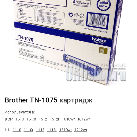
Brother
TN-1075
картридж
Используется в:
DCP
1510
1510r
1512
1512r
1610wr
1612wr
HL
1110
1110r
1112
1112r
1210wr
1212wr