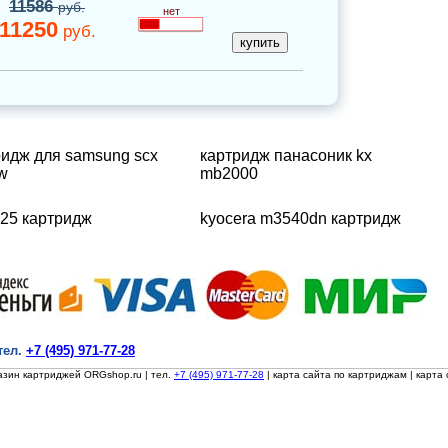
11586
руб.
нет
11250
руб.
ридж для samsung scx
картридж панасоник kx
w
mb2000
025 картридж
kyocera m3540dn картридж
тел.
+7 (495) 971-77-28
азин картриджей ORGshop.ru
| тел.
+7 (495) 971-77-28
|
карта сайта по картриджам
|
карта 