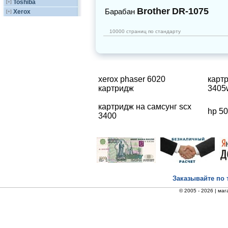
Toshiba
[+]
Brother
DR-1075
Барабан
Xerox
[+]
10000 страниц по стандарту
xerox phaser 6020
карт
картридж
3405
картридж на самсунг scx
hp 5
3400
Заказывайте по 
© 2005 - 2026 |
маг