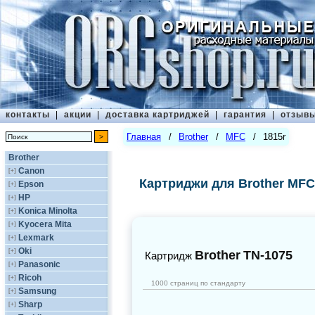
контакты
|
акции
|
доставка картриджей
|
гарантия
|
отзыв
Главная
/
Brother
/
MFC
/
1815r
Brother
Canon
[+]
Картриджи для Brother MFC
Epson
[+]
HP
[+]
Konica Minolta
[+]
Kyocera Mita
[+]
Lexmark
[+]
Oki
[+]
Brother
TN-1075
Картридж
Panasonic
[+]
Ricoh
[+]
1000 страниц по стандарту
Samsung
[+]
Sharp
[+]