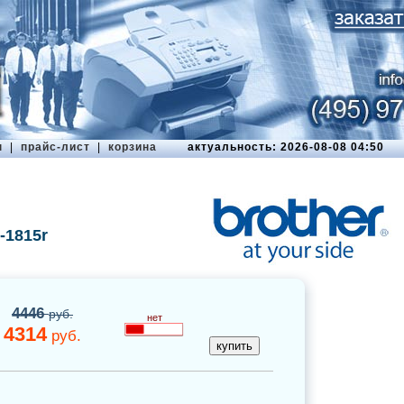
ы
|
прайс-лист
|
корзина
актуальность: 2026-08-08 04:50
-1815r
4446
руб.
нет
4314
руб.