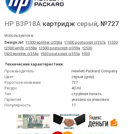
HP
B3P18A
картридж
серый
, №727
Используется в:
DesignJet
t1500 eprinter cr356a
t1500 postscript cr357a
t1530
t2500 emfp cr358a
t2500 postscript cr359a
t2530
t920 eprinter cr354a
t920 postscript cr355a
t930
Технические характеристики:
Производитель
Hewlett-Packard Company
Цвет
серый (grey)
Короткое название
727
Ресурс
40 ml
Тип
струйная печать
Гарантия
указана на упаковке
Популярность
17