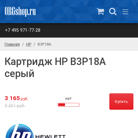
+7 495 971-77-28
Главная
HP
B3P18A
Картридж HP B3P18A
серый
3 165
нет
руб.
Купить
3 261 руб.