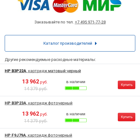
Заказывайте по тел.
+7 495 971-77-28
Каталог производителей
Другие рекомендуемые расходные материалы:
HP B3P22A
, картридж
матовый черный
13 962
в наличии
руб.
Купить
14 379 руб.
HP B3P23A
, картридж
фоточерный
13 962
в наличии
руб.
Купить
14 379 руб.
HP F9J79A
, картридж
фоточерный