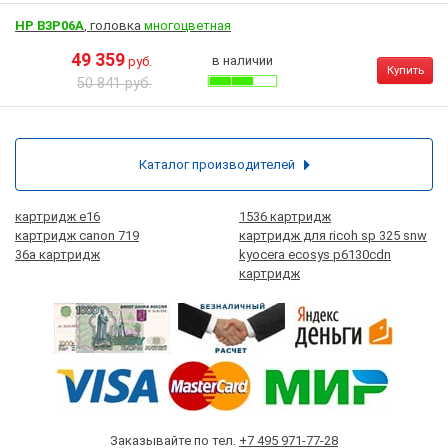
HP B3P06A
, головка
многоцветная
49 359
в наличии
руб.
Купить
50 841 руб.
Каталог производителей
картридж е16
1536 картридж
картридж canon 719
картридж для ricoh sp 325 snw
36a картридж
kyocera ecosys p6130cdn
картридж
Заказывайте по тел.
+7 495 971-77-28