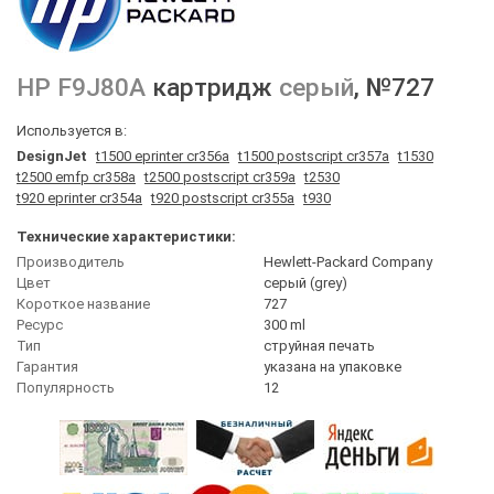
HP
F9J80A
картридж
серый
, №727
Используется в:
DesignJet
t1500 eprinter cr356a
t1500 postscript cr357a
t1530
t2500 emfp cr358a
t2500 postscript cr359a
t2530
t920 eprinter cr354a
t920 postscript cr355a
t930
Технические характеристики:
Производитель
Hewlett-Packard Company
Цвет
серый (grey)
Короткое название
727
Ресурс
300 ml
Тип
струйная печать
Гарантия
указана на упаковке
Популярность
12