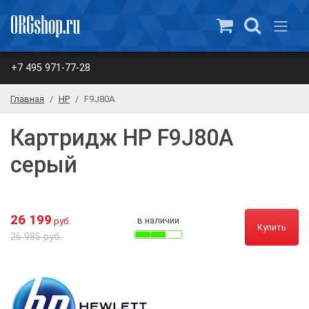
+7 495 971-77-28
Главная
HP
F9J80A
Картридж HP F9J80A
серый
26 199
в наличии
руб.
Купить
26 985 руб.