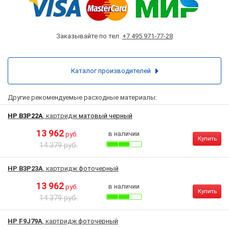
Заказывайте по тел.
+7 495 971-77-28
Каталог производителей
Другие рекомендуемые расходные материалы:
HP B3P22A
, картридж
матовый черный
13 962
в наличии
руб.
Купить
14 379 руб.
HP B3P23A
, картридж
фоточерный
13 962
в наличии
руб.
Купить
14 379 руб.
HP F9J79A
, картридж
фоточерный