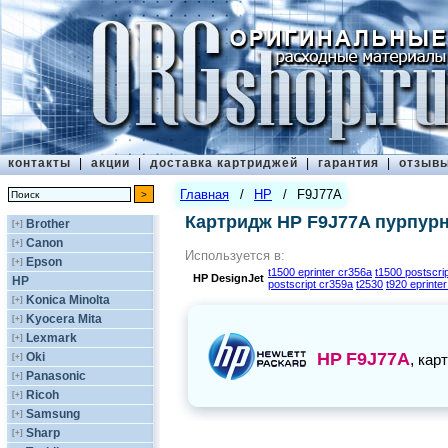
контакты
|
акции
|
доставка картриджей
|
гарантия
|
отзыв
Главная
/
HP
/
F9J77A
Картридж HP F9J77A пурпур
Brother
[+]
Canon
[+]
Используется в:
Epson
[+]
t1500 eprinter cr356a
t1500 postscri
HP
DesignJet
HP
postscript cr359a
t2530
t920 eprinte
Konica Minolta
[+]
Kyocera Mita
[+]
Lexmark
[+]
HP
F9J77A
Oki
[+]
,
кар
Panasonic
[+]
Ricoh
[+]
Samsung
[+]
Sharp
[+]