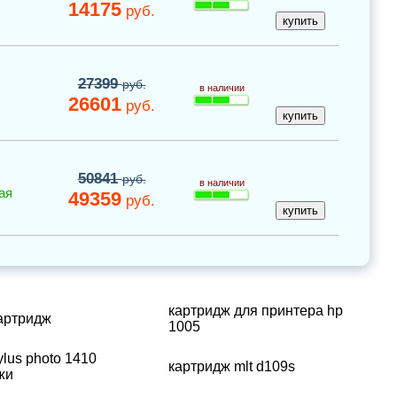
14175
руб.
27399
руб.
в наличии
26601
руб.
50841
руб.
в наличии
ая
49359
руб.
картридж для принтера hp
картридж
1005
ylus photo 1410
картридж mlt d109s
жи