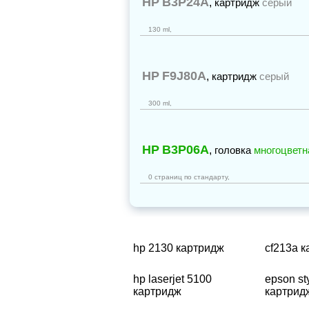
HP
B3P24A
,
картридж
серый
130 ml,
HP
F9J80A
,
картридж
серый
300 ml,
HP
B3P06A
,
головка
многоцветн
0 страниц по стандарту,
hp 2130 картридж
cf213a 
hp laserjet 5100
epson st
картридж
картрид