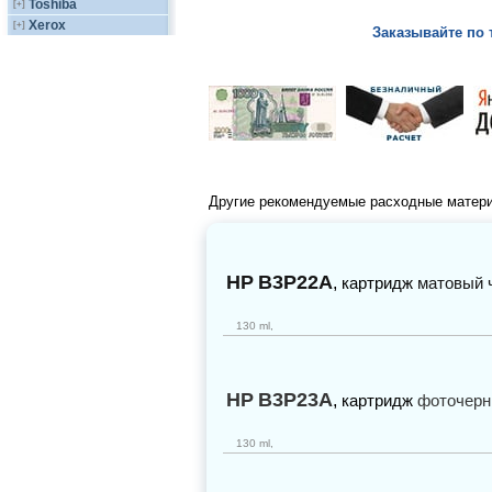
Toshiba
[+]
Xerox
[+]
Заказывайте по 
Другие рекомендуемые расходные матер
HP
B3P22A
,
картридж
матовый 
130 ml,
HP
B3P23A
,
картридж
фоточер
130 ml,