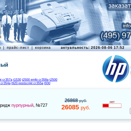
ы
|
прайс-лист
|
корзина
актуальность: 2026-08-06 17:52
ный
pt cr357a
t1530
t2500 emfp cr358a
t2500
r cr354a
t920 postscript cr355a
t930
26868
руб.
нет
тридж
пурпурный
, №727
26085
руб.