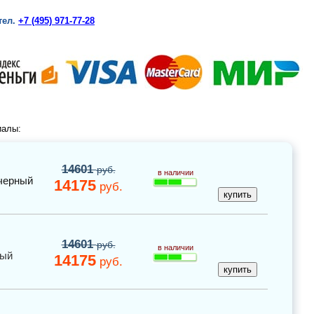
тел.
+7 (495) 971-77-28
иалы:
14601
руб.
в наличии
черный
14175
руб.
14601
руб.
в наличии
ный
14175
руб.