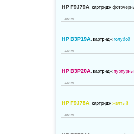
HP
F9J79A
,
картридж
фоточерн
300 ml,
HP
B3P19A
,
картридж
голубой
130 ml,
HP
B3P20A
,
картридж
пурпурны
130 ml,
HP
F9J78A
,
картридж
желтый
300 ml,